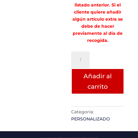
listado anterior. Si el
cliente quiere añadir
algún artículo extra se
debe de hacer
previamente al día de
recogida.
Almudena
Sanchez
de
Añadir al
Bustamante
Lopez
carrito
cantidad
Categoría:
PERSONALIZADO