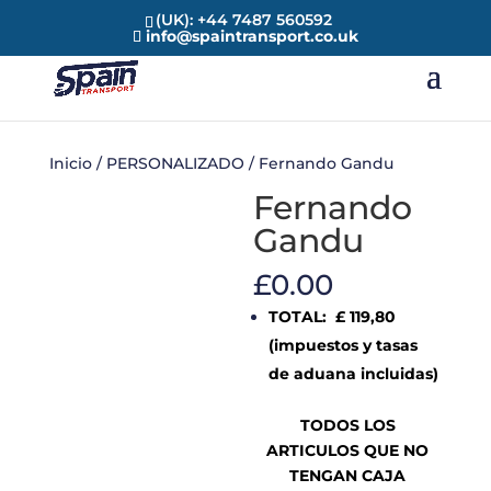
(UK): +44 7487 560592
info@spaintransport.co.uk
Inicio
/
PERSONALIZADO
/ Fernando Gandu
Fernando
Gandu
£
0.00
TOTAL: £ 119,80
(impuestos y tasas
de aduana incluidas)
TODOS LOS
ARTICULOS QUE NO
TENGAN CAJA