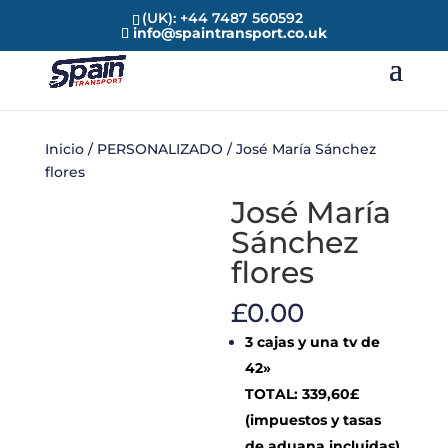
(UK): +44 7487 560592
info@spaintransport.co.uk
Inicio
/
PERSONALIZADO
/ José María Sánchez
flores
José María
Sánchez
flores
£
0.00
3 cajas y una tv de
42»
TOTAL: 339,60£
(impuestos y tasas
de aduana incluidas)