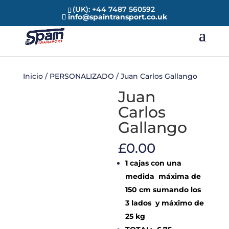
(UK): +44 7487 560592
info@spaintransport.co.uk
Inicio
/
PERSONALIZADO
/ Juan Carlos Gallango
Juan
Carlos
Gallango
£
0.00
1 cajas con una
medida máxima de
150 cm sumando los
3 lados y máximo de
25 kg