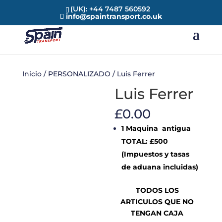
(UK): +44 7487 560592
info@spaintransport.co.uk
Inicio
/
PERSONALIZADO
/ Luis Ferrer
Luis Ferrer
£
0.00
1 Maquina antigua
TOTAL: £500
(Impuestos y tasas
de aduana incluidas)
TODOS LOS
ARTICULOS QUE NO
TENGAN CAJA