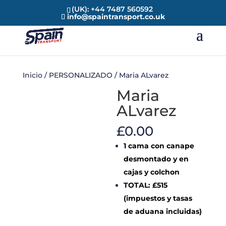
(UK): +44 7487 560592
info@spaintransport.co.uk
Inicio
/
PERSONALIZADO
/ Maria ALvarez
Maria
ALvarez
£
0.00
1 cama con canape
desmontado y en
cajas y colchon
TOTAL: £515
(impuestos y tasas
de aduana incluidas)