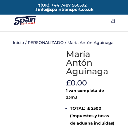
(UK): +44 7487 560592
info@spaintransport.co.uk
Inicio
/
PERSONALIZADO
/ María Antón Aguinaga
María
Antón
Aguinaga
£
0.00
1 van completa de
23m3
TOTAL: £ 2500
(impuestos y tasas
de aduana incluidas)