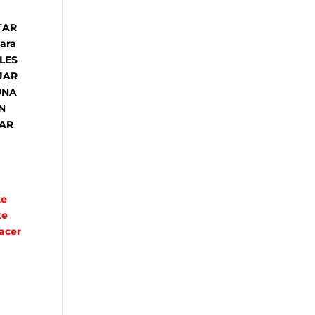
TAR
ara
LES
JAR
UNA
N
RAR
te
te
acer