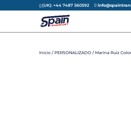
(UK): +44 7487 560592
info@spaintran
Inicio
/
PERSONALIZADO
/ Marina Ruiz Col