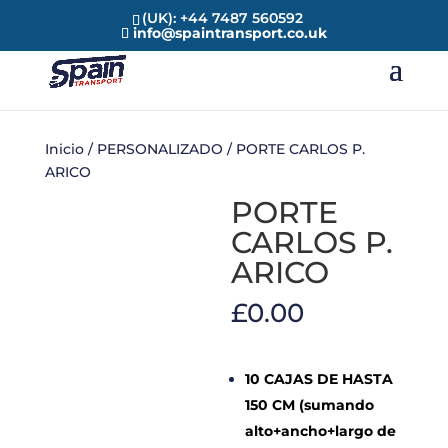
(UK): +44 7487 560592
info@spaintransport.co.uk
Inicio
/
PERSONALIZADO
/ PORTE CARLOS P.
ARICO
PORTE
CARLOS P.
ARICO
£
0.00
10 CAJAS DE HASTA
150 CM (sumando
alto+ancho+largo de