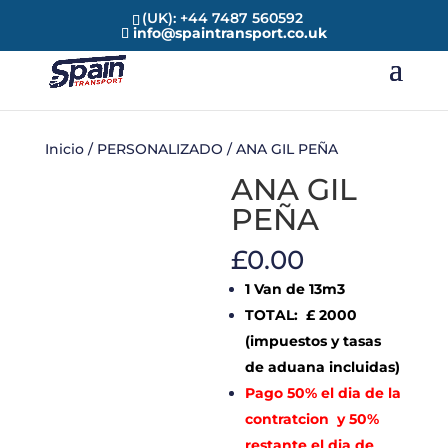
(UK): +44 7487 560592
info@spaintransport.co.uk
Inicio
/
PERSONALIZADO
/ ANA GIL PEÑA
ANA GIL
PEÑA
£
0.00
1 Van de 13m3
TOTAL: £ 2000
(impuestos y tasas
de aduana incluidas)
Pago 50% el dia de la
contratcion y 50%
restante el dia de