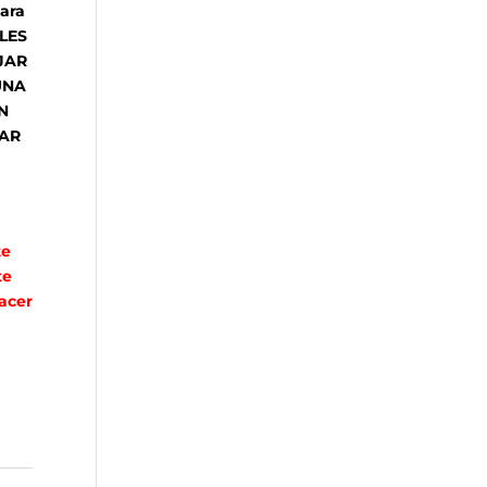
ara
LES
JAR
UNA
N
RAR
te
te
acer