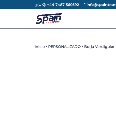
(UK): +44 7487 560592
info@spaintran
Inicio
/
PERSONALIZADO
/ Borja Verdiguier