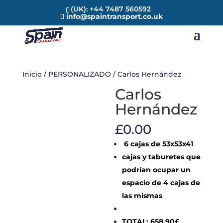
(UK): +44 7487 560592
info@spaintransport.co.uk
Inicio
/
PERSONALIZADO
/ Carlos Hernández
Carlos
Hernández
£
0.00
6 cajas de 53x53x41
cajas y taburetes que
podrían ocupar un
espacio de 4 cajas de
las mismas
TOTAL: 658,90£