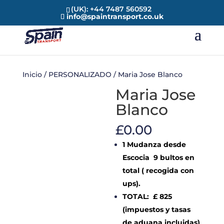
(UK): +44 7487 560592
info@spaintransport.co.uk
Inicio
/
PERSONALIZADO
/ Maria Jose Blanco
Maria Jose
Blanco
£
0.00
1 Mudanza desde
Escocia 9 bultos en
total ( recogida con
ups).
TOTAL: £ 825
(impuestos y tasas
de aduana incluidas)