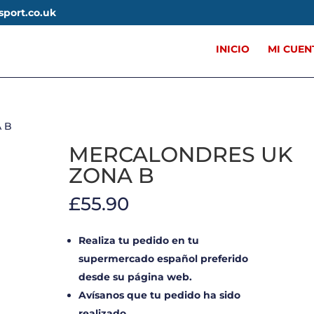
sport.co.uk
INICIO
MI CUEN
 B
MERCALONDRES UK
ZONA B
£
55.90
Realiza tu pedido en tu
supermercado español preferido
desde su página web.
Avísanos que tu pedido ha sido
realizado.