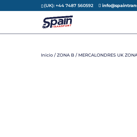
(UK): +44 7487 560592
info@spaintran
Inicio
/
ZONA B
/ MERCALONDRES UK ZONA