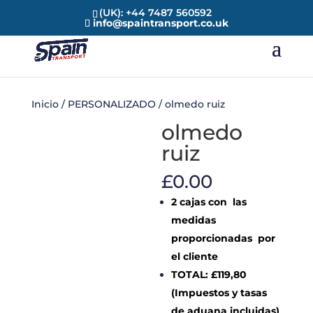
(UK): +44 7487 560592
info@spaintransport.co.uk
Inicio
/
PERSONALIZADO
/ olmedo ruiz
olmedo
ruiz
£
0.00
2 cajas con las
medidas
proporcionadas por
el cliente
TOTAL: £119,80
(Impuestos y tasas
de aduana incluidas)